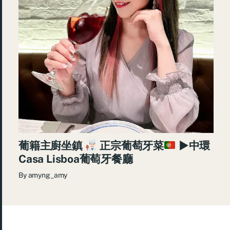
葡籍主廚坐鎮
正宗葡萄牙菜
►中環
Casa Lisboa葡萄牙餐廳
By
amyng_amy