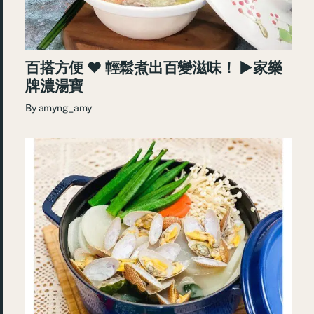
百搭方便 ♥ 輕鬆煮出百變滋味！ ►家樂
牌濃湯寶
By
amyng_amy