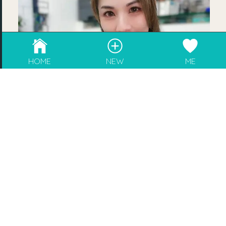
成為blogger，請電郵至
info@rebeaute.hk
HOME
NEW
ME
天然．百搭．多口味 ♥ 煮出百變滋味！
►家樂牌濃湯寶