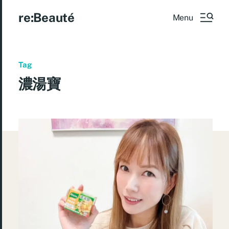
re:Beauté
Menu
Tag
濃湯寶