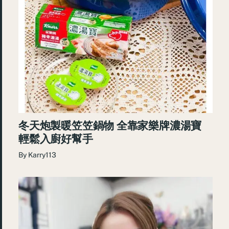
冬天炮製暖笠笠鍋物 全靠家樂牌濃湯寶
輕鬆入廚好幫手
By
Karry113