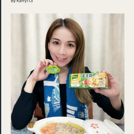
By
Karry113