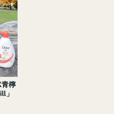
柚X青檸
ll」