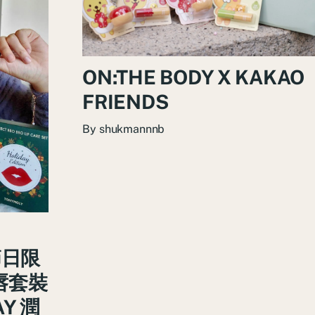
ON:THE BODY X KAKAO
FRIENDS
By
shukmannnb
節日限
唇套裝
AY 潤