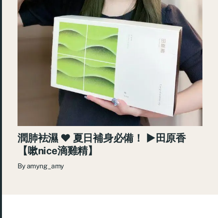
潤肺袪濕 ♥ 夏日補身必備！ ►田原香
【嗽nice滴雞精】
By
amyng_amy