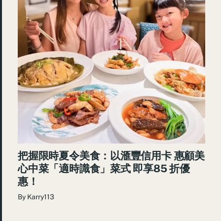
把握限時夏令美食：以滙豐信用卡 惠顧美
心中菜「適時識食」菜式 即享85 折優
惠！
By
Karry113