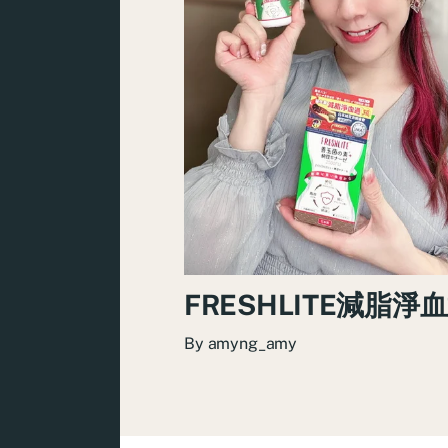
FRESHLITE減脂淨
By
amyng_amy