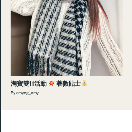
淘寶雙11活動
著數貼士
By
amyng_amy