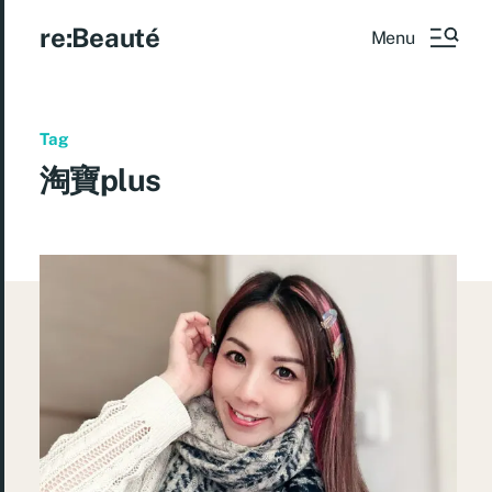
re:Beauté
Menu
Tag
淘寶plus