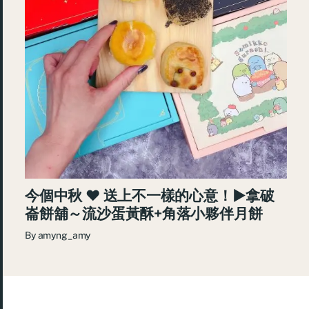
今個中秋 ♥ 送上不一樣的心意！►拿破
崙餅舖～流沙蛋黃酥+角落小夥伴月餅
By
amyng_amy