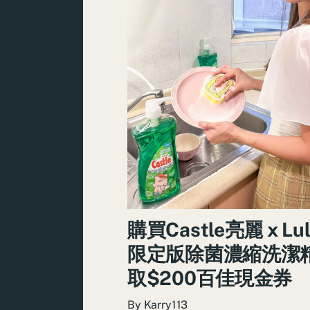
購買Castle亮麗 x Lu
限定版除菌濃縮洗潔精
取$200百佳現金券
By
Karry113