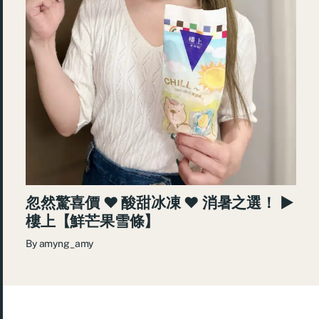
忽然驚喜價 ♥ 酸甜冰凍 ♥ 消暑之選！ ►
樓上【鮮芒果雪條】
By
amyng_amy