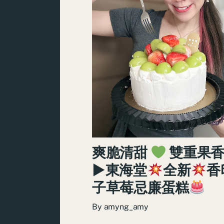
爽脆清甜
雙重果
►東海堂
全新
香
子草莓忌廉蛋糕
By
amyng_amy