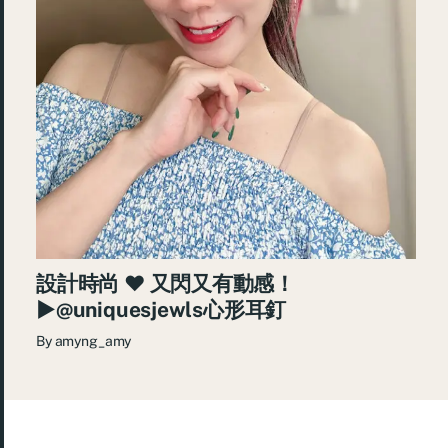
設計時尚 ♥ 又閃又有動感！
►@uniquesjewls心形耳釘
By
amyng_amy