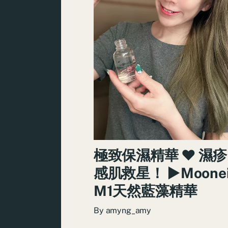
極致保濕精華 ♥ 濕
感肌救星！ ►Moonei
M1天然藍藻精華
By
amyng_amy