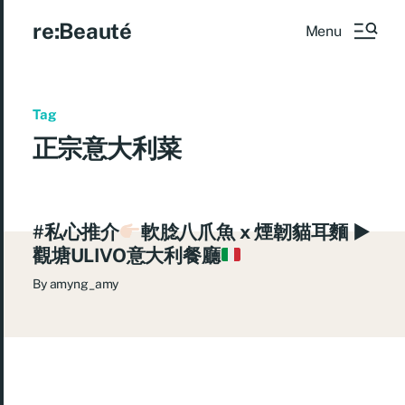
re:Beauté
Menu
Tag
正宗意大利菜
#私心推介
軟腍八爪魚 x 煙韌貓耳麵 ►
觀塘ULIVO意大利餐廳
By
amyng_amy