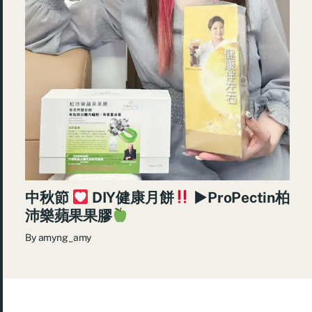
中秋節
DIY健康月餅
►ProPectin柏
沛樂蘋果果膠
By
amyng_amy