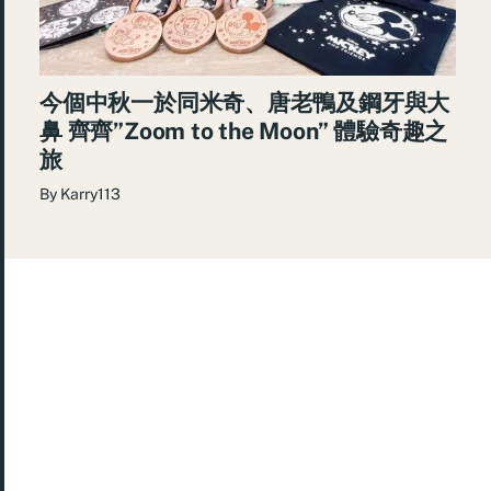
今個中秋一於同米奇、唐老鴨及鋼牙與大
鼻 齊齊”Zoom to the Moon” 體驗奇趣之
旅
By
Karry113