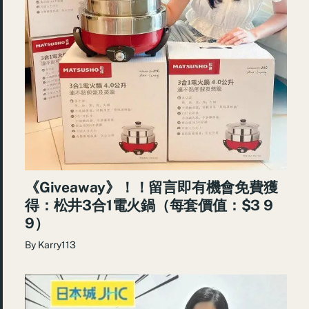
《Giveaway》！！留言即有機會免費獲
得：松井3合1電火鍋（每套價值：$3 9
9）
By
Karry113