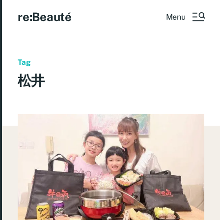
re:Beauté
Menu
Tag
松井