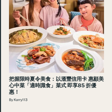
把握限時夏令美食：以滙豐信用卡 惠顧美
心中菜「適時識食」菜式 即享85 折優
惠！
By
Karry113