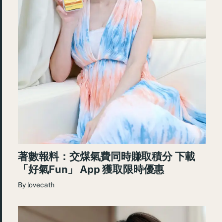
著數報料：交煤氣費同時賺取積分 下載
「好氣Fun」 App 獲取限時優惠
By
lovecath