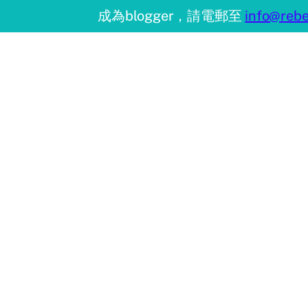
成為blogger，請電郵至
info@rebe
只限5月27日 ♥ 萬寧出位
勒烯高效
價！ ►Return回本【温室
獎鑽
蟲草】
膚體
By
amyng_amy