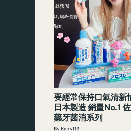
要經常保持口氣清新
日本製造 銷量No.1 
藥牙菌消系列
By
Karry113