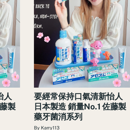
怡人
要經常保持口氣清新怡人
佐藤製
日本製造 銷量No.1 佐藤製
藥牙菌消系列
By
Karry113