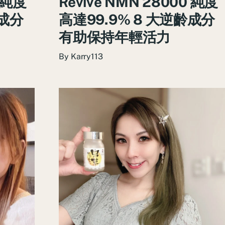
0 純度
Revive NMN 28000 純度
齡成分
高達99.9% 8 大逆齡成分
有助保持年輕活力
By
Karry113