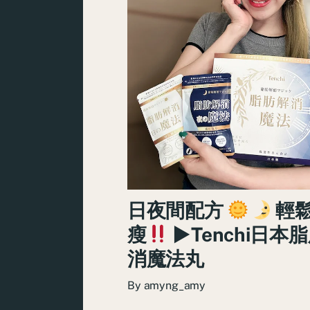
日夜間配方
輕
瘦
►Tenchi日本
消魔法丸
By
amyng_amy