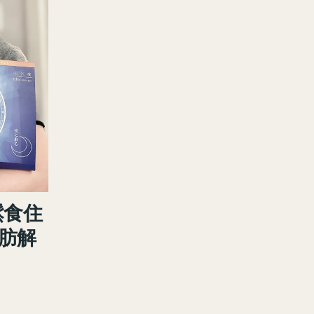
鬆食住
脂肪解