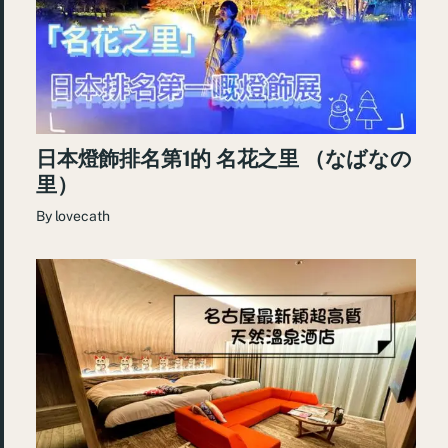
日本燈飾排名第1的 名花之里 （なばなの
里）
By
lovecath