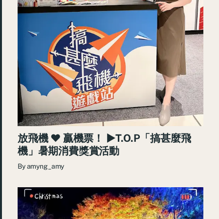
放飛機 ♥ 贏機票！ ►T.O.P「搞甚麼飛
機」暑期消費獎賞活動
By
amyng_amy