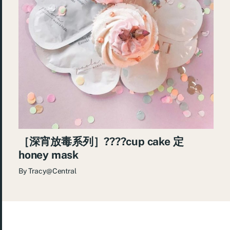
［深宵放毒系列］????cup cake 定
honey mask
By
Tracy@Central