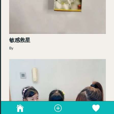
敏感救星
By
成為blogger，請電郵至
info@rebeaute.hk