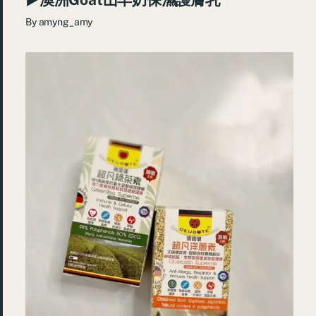
By
amyng_amy