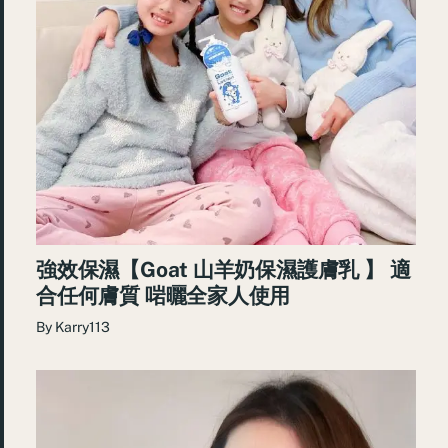
強效保濕【Goat 山羊奶保濕護膚乳 】 適
合任何膚質 啱曬全家人使用
By
Karry113