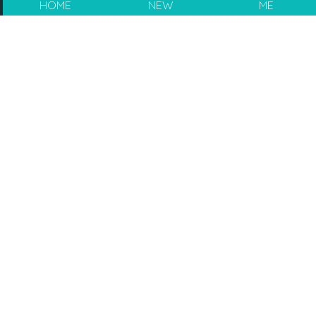
HOME
NEW
ME
【Boiron寶弘痕腫消萬用膏】於全線萬寧
及屈臣氏 限時85折發售
By
Karry113