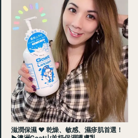
滋潤保濕 ♥ 乾燥、敏感、濕疹肌首選！
►澳洲Goat山羊奶保濕護膚乳