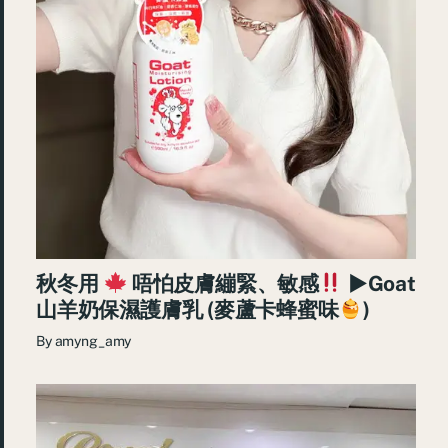
秋冬用
唔怕皮膚繃緊、敏感
►Goat
山羊奶保濕護膚乳 (麥蘆卡蜂蜜味
)
By
amyng_amy