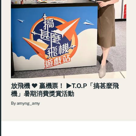
放飛機 ♥ 贏機票！ ►T.O.P「搞甚麼飛
機」暑期消費獎賞活動
By
amyng_amy