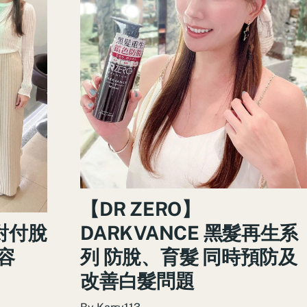
【DR ZERO】
DARKVANCE 黑髮再生系
對付脫
列 防脫、育髮 同時預防及
容
改善白髮問題