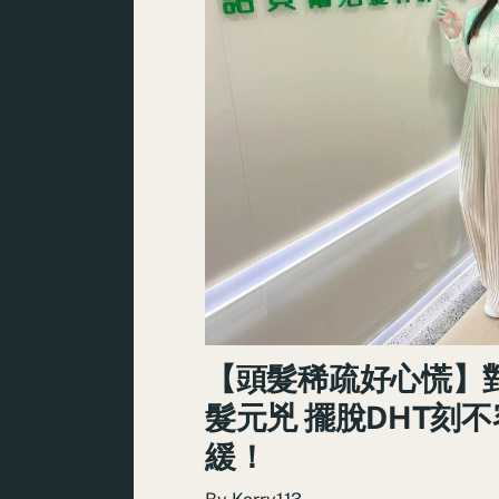
【頭髮稀疏好心慌】
髮元兇 擺脫DHT刻不
緩！