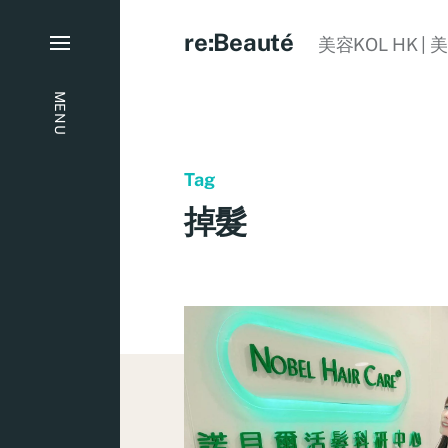
re:Beauté
美容KOL HK | 
MENU
Tag
掉髮