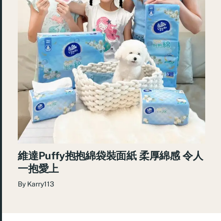
維達Puffy抱抱綿袋裝面紙 柔厚綿感 令人
一抱愛上
By
Karry113