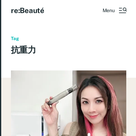
re:Beauté
Menu
Tag
抗重力