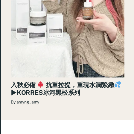
入秋必備
抗重拉提，重現水潤緊緻
►KORRES冰河黑松系列
By
amyng_amy