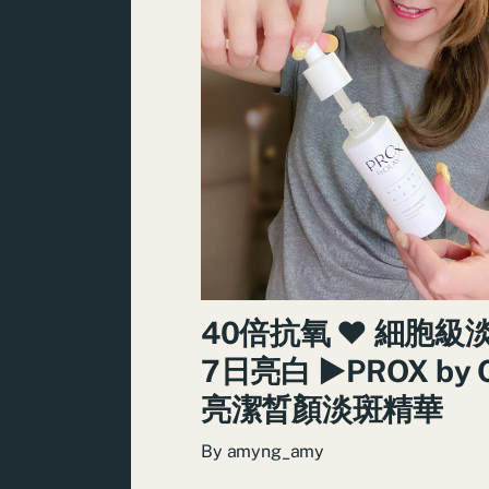
40倍抗氧 ♥ 細胞級
7日亮白 ►PROX by 
亮潔晳顏淡斑精華
By
amyng_amy