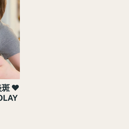
淡斑 ♥
OLAY