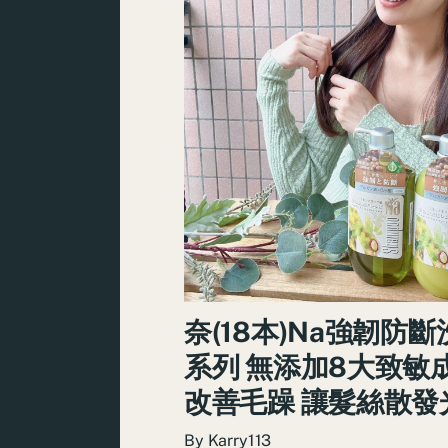
奈(18本)Na強韌防斷
系列 無添加8大致敏
改善毛躁 讓髮絲散發
By
Karry113