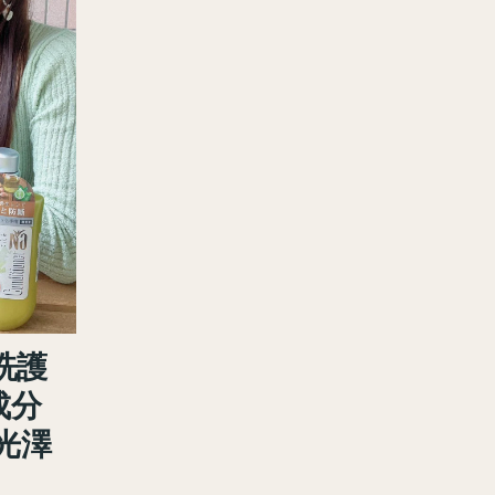
洗護
成分
光澤