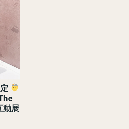
限定
he
互動展