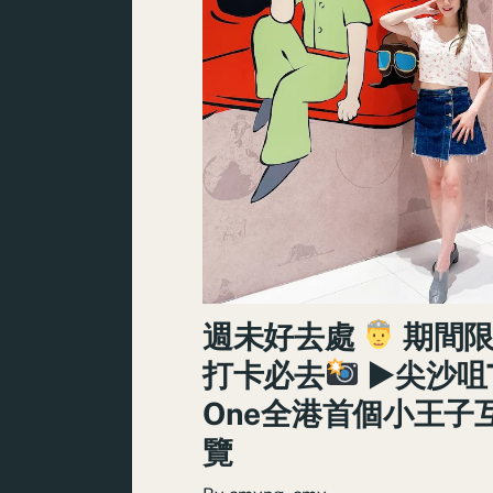
週未好去處
期間
打卡必去
►尖沙咀T
One全港首個小王子
覽