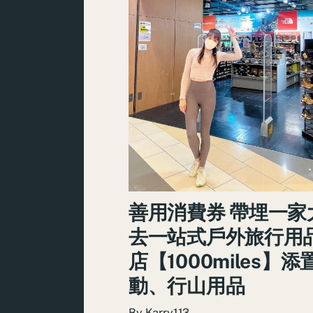
善用消費券 帶埋一家
去一站式戶外旅行用
店【1000miles】添
動、行山用品
By
Karry113