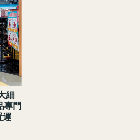
大細
品專門
置運