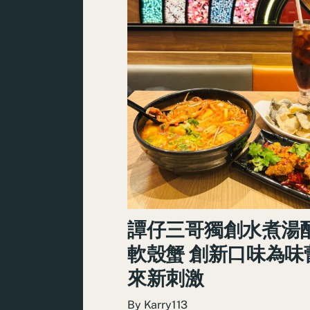
譚仔三哥獨創水煮湯
軟殼蟹 創新口味為味
來新刺激
By
Karry113