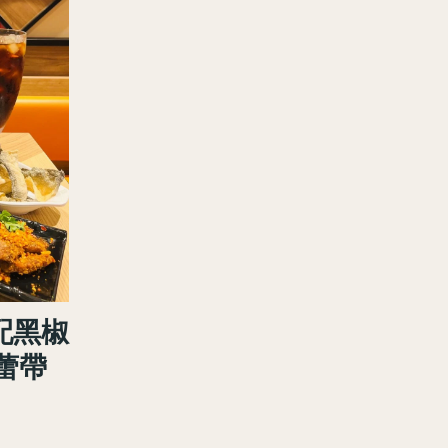
配黑椒
蕾帶