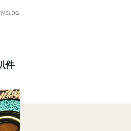
美容BLOG
扒件