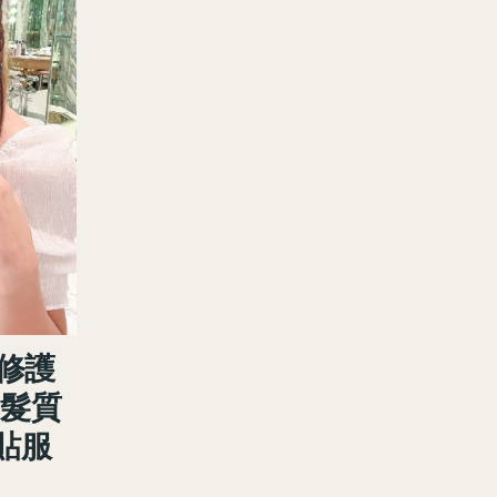
華修護
旱髮質
貼服