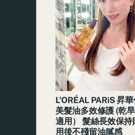
L’ORÉAL PARiS 昇
美髮油多效修護 (乾
適用） 髮絲長效保持
用後不殘留油膩感