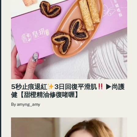
5秒止痕退紅
3日回復平滑肌
►尚護
健【甜橙精油修復啫喱】
By
amyng_amy