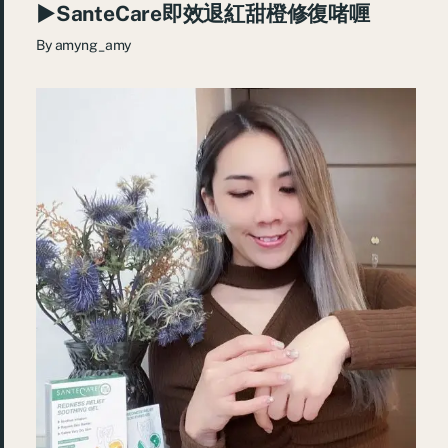
►SanteCare即效退紅甜橙修復啫喱
By
amyng_amy