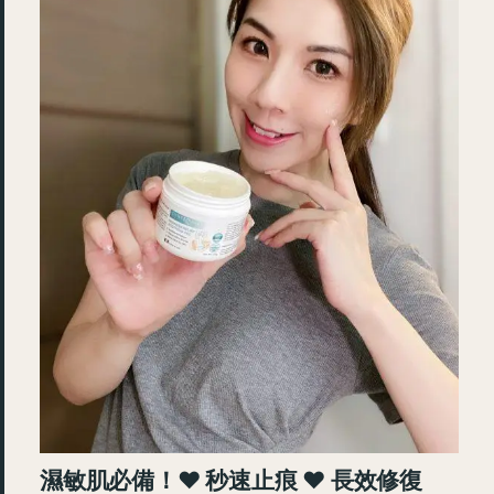
濕敏肌必備！♥ 秒速止痕 ♥ 長效修復