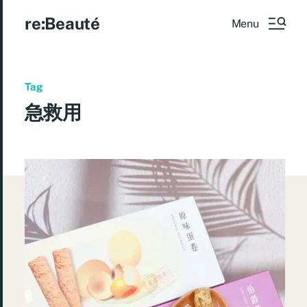
re:Beauté
Menu
Tag
急救用