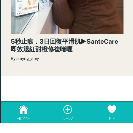
5秒止痕．3日回復平滑肌►SanteCare
即效退紅甜橙修復啫喱
By
amyng_amy
© 2026
re:Beauté
.
成為blogger，請電郵至
info@rebeaute.hk
HOME
NEW
ME