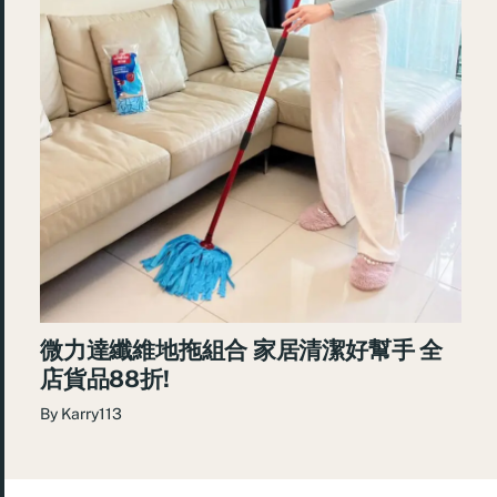
微力達纖維地拖組合 家居清潔好幫手 全
店貨品88折!
By
Karry113