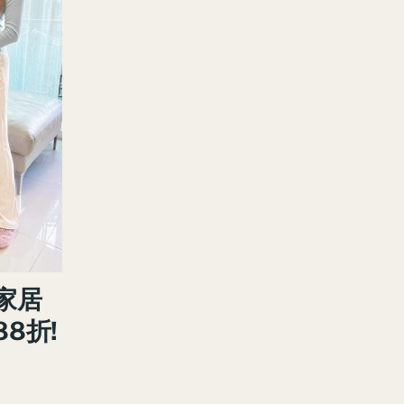
家居
8折!