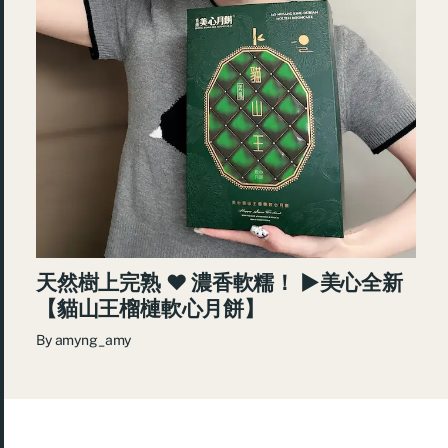
天然樹上完熟 ♥ 濃香軟糯！ ►美心全新
【貓山王榴槤軟心月餅】
By
amyng_amy