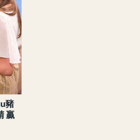
lu豬
 贏