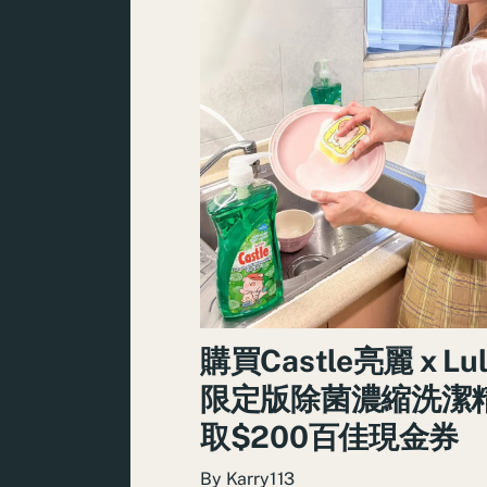
購買Castle亮麗 x Lu
限定版除菌濃縮洗潔精
取$200百佳現金券
By
Karry113