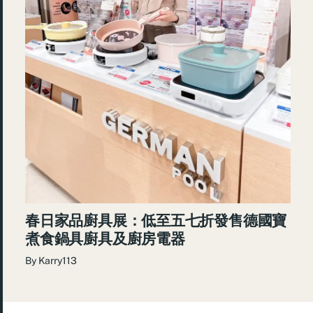
春日家品廚具展：低至五七折發售德國寶
煮食鍋具廚具及廚房電器
By
Karry113