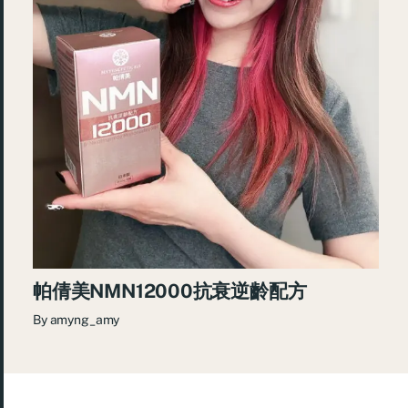
帕倩美NMN12000抗衰逆齡配方
By
amyng_amy