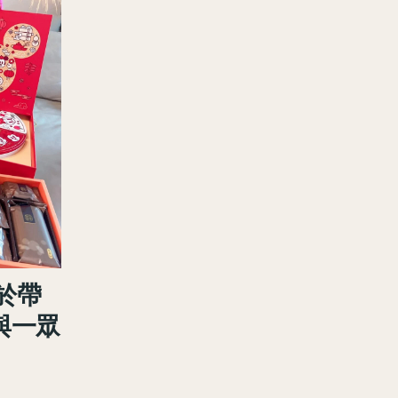
於帶
與一眾