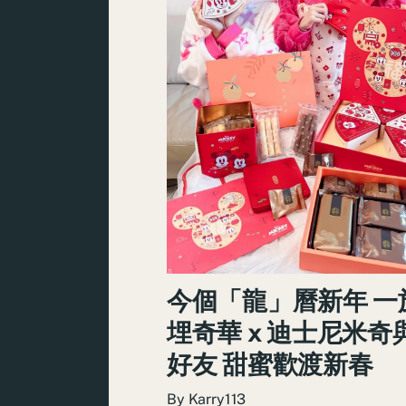
今個「龍」曆新年 一
埋奇華 x 迪士尼米奇
好友 甜蜜歡渡新春
By
Karry113