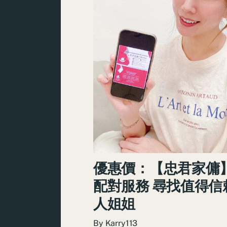
優惠價：【忠君家傭
配對服務 尋找值得信
人姐姐
By
Karry113