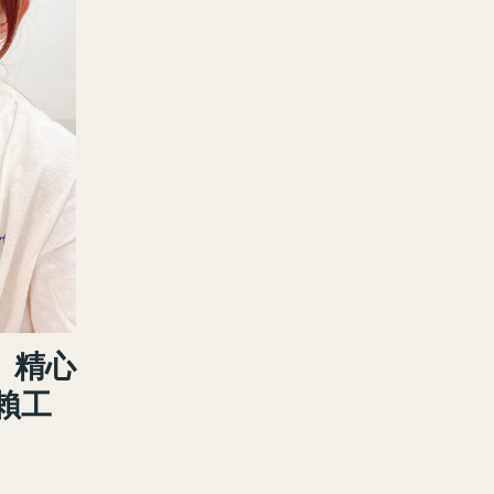
】精心
賴工