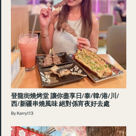
登龍街燒烤堂 讓你盡享日/泰/韓/港/川/
西/新疆串燒風味 絕對係宵夜好去處
By
Karry113