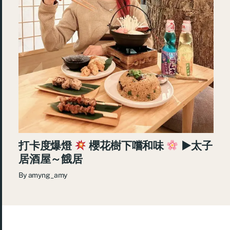
打卡度爆燈
櫻花樹下嚐和味
►太子
居酒屋～餓居
By
amyng_amy