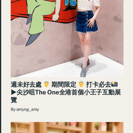
週未好去處
期間限定
打卡必去
►尖沙咀The One全港首個小王子互動展
覽
By
amyng_amy