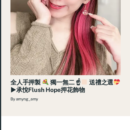
全人手押製
獨一無二 ☝
送禮之選
►承悅Flush Hope押花飾物
By
amyng_amy