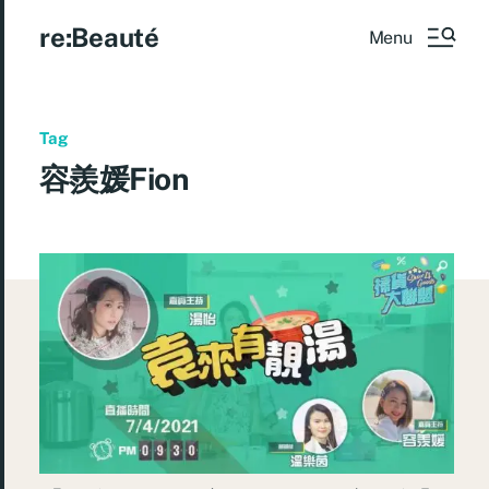
re:Beauté
Menu
Tag
容羨媛Fion