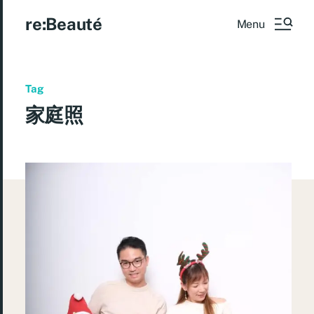
re:Beauté
Menu
Tag
家庭照