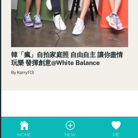
韓「瘋」自拍家庭照 自由自主 讓你盡情
玩樂 發揮創意@White Balance
By
Karry113
© 2026
re:Beauté
.
成為blogger，請電郵至
info@rebeaute.hk
HOME
NEW
ME